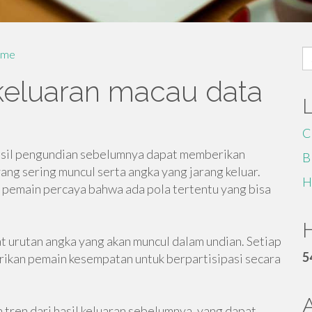
S
me
fo
keluaran macau data
C
asil pengundian sebelumnya dapat memberikan
B
ng sering muncul serta angka yang jarang keluar.
H
a pemain percaya bahwa ada pola tertentu yang bisa
H
 urutan angka yang akan muncul dalam undian. Setiap
5
erikan pemain kesempatan untuk berpartisipasi secara
tren dari hasil keluaran sebelumnya, yang dapat