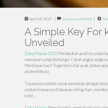
April 18, 2025
|
Leave a comment
|
Ho
A Simple Key For 
Unveiled
Data Macau 2025
Melakukan analisis pada h
wawasan yang berharga. Catat angka-angka ya
Meskipun hasil Togel bersifat acak, beberap
diidentifikasi.
Tujuannya adalah untuk menebak dengan tepat
undian biasanya dilakukan setiap hari, memb
rutin.
Data Macau
Pemain perlu memahami pola dan 