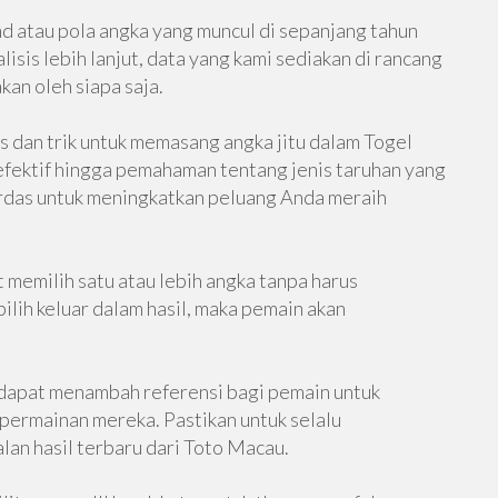
nd atau pola angka yang muncul di sepanjang tahun
alisis lebih lanjut, data yang kami sediakan di rancang
kan oleh siapa saja.
s dan trik untuk memasang angka jitu dalam Togel
efektif hingga pemahaman tentang jenis taruhan yang
erdas untuk meningkatkan peluang Anda meraih
 memilih satu atau lebih angka tanpa harus
ilih keluar dalam hasil, maka pemain akan
dapat menambah referensi bagi pemain untuk
permainan mereka. Pastikan untuk selalu
lan hasil terbaru dari Toto Macau.