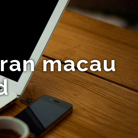
aran macau
d