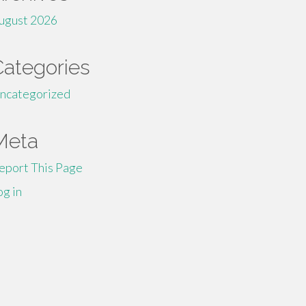
ugust 2026
Categories
ncategorized
Meta
eport This Page
og in