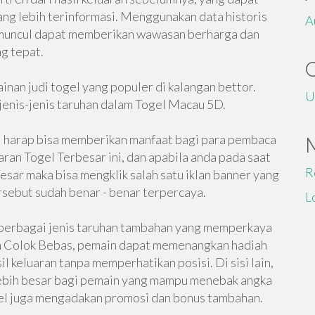
g lebih terinformasi. Menggunakan data historis
A
 muncul dapat memberikan wawasan berharga dan
g tepat.
inan judi togel yang populer di kalangan bettor.
U
jenis-jenis taruhan dalam Togel Macau 5D.
i harap bisa memberikan manfaat bagi para pembaca
ran Togel Terbesar ini, dan apabila anda pada saat
R
sar maka bisa mengklik salah satu iklan banner yang
rsebut sudah benar - benar terpercaya.
L
 berbagai jenis taruhan tambahan yang memperkaya
an Colok Bebas, pemain dapat memenangkan hadiah
sil keluaran tanpa memperhatikan posisi. Di sisi lain,
lebih besar bagi pemain yang mampu menebak angka
gel juga mengadakan promosi dan bonus tambahan.