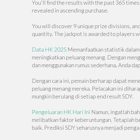
You'll find the results with the past 365 time
revealed in ascending purchase.
You will discover 9 unique prize divisions, an
quantity. The jackpot is awarded to players w
Data HK 2025
Memanfaatkan statistik dalam 
meningkatkan peluang menang. Dengan mengum
dan menggunakan rumus sederhana, Anda dapa
Dengan cara ini, pemain berharap dapat men
peluang menang mereka. Pelacakan ini dihara
mungkin berulang di setiap end result SDY.
Pengeluaran HK Hari Ini
Namun, ingatlah bah
melibatkan faktor keberuntungan. Tetaplah b
baik. Prediksi SDY seharusnya menjadi peng