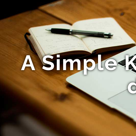
A Simple 