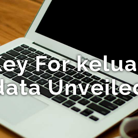
Key For kelu
data Unveile