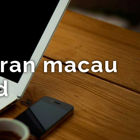
aran macau
d