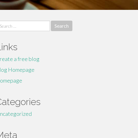
earch
r:
Links
reate a free blog
log Homepage
omepage
Categories
ncategorized
Meta